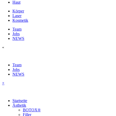
Haut
Körper
Laser
Kosmetik
Team
Jobs
NEWS
«
Team
Jobs
NEWS
×
Startseite
Ästhetik
BOTOX®
Filler