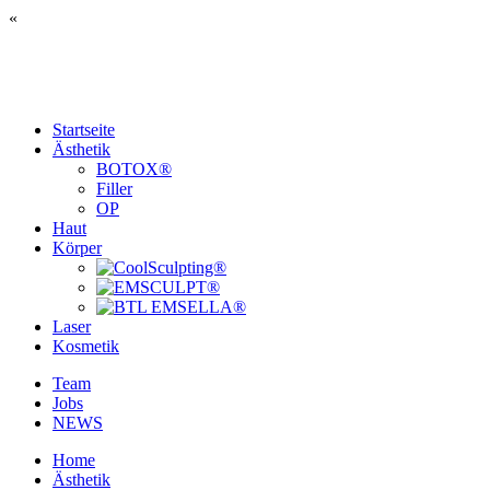
«
Startseite
Ästhetik
BOTOX®
Filler
OP
Haut
Körper
Laser
Kosmetik
Team
Jobs
NEWS
Home
Ästhetik